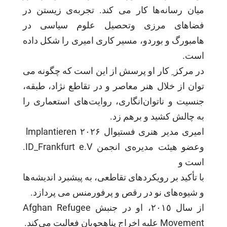
ميان رسانه‌ها كار مى كند. تجربه‌ى زيستن در
فضاهاى مرزى وتحصيل علوم سياسى در
هامبورگ و بوردو، مسير كارى اميرى را شكل داده
است.
در مركز ِ كار او پرسش از اين است كه چگونه مى
توان از خلال هنر معاصر و در تقاطع نژاد، طبقه،
جنسيت و ناتوان‌انگارى، روايت‌هاى استعمارى را
به چالش كشيد و برهم زد.
اميرى مدير هنرى فستيوال ۲۰۲۶ lmplantieren
وعضو هيئت مديره‌ى انجمن ID_Frankfurt e.V.
است و
با تأكيد بر رويكردهاى تقاطعى، به پيشبرد انديشه‌ها
و شيوه‌هاى نو در رقص و پرفورمنس مى پردازد.
از سال ٢٠١٥، او در جنبش Afghan Refugee
Movement عليه اخراج پناهجويان فعاليت می‌كند.