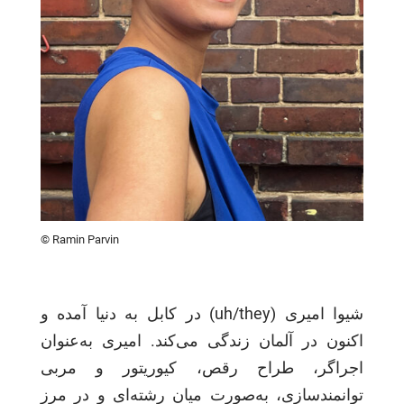
© Ramin Parvin
شيوا اميرى (uh/they) در كابل به دنيا آمده و
اكنون در آلمان زندگی می‌كند. اميرى به‌عنوان
اجراگر، طراح رقص، كيوريتور و مربى
توانمندسازى، به‌صورت ميان رشته‌اى و در مرز